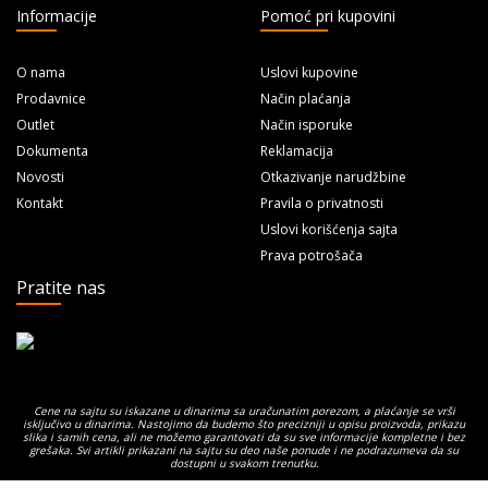
Informacije
Pomoć pri kupovini
O nama
Uslovi kupovine
Prodavnice
Način plaćanja
Outlet
Način isporuke
Dokumenta
Reklamacija
Novosti
Otkazivanje narudžbine
Kontakt
Pravila o privatnosti
Uslovi korišćenja sajta
Prava potrošača
Pratite nas
Cene na sajtu su iskazane u dinarima sa uračunatim porezom, a plaćanje se vrši
isključivo u dinarima. Nastojimo da budemo što precizniji u opisu proizvoda, prikazu
slika i samih cena, ali ne možemo garantovati da su sve informacije kompletne i bez
grešaka. Svi artikli prikazani na sajtu su deo naše ponude i ne podrazumeva da su
dostupni u svakom trenutku.