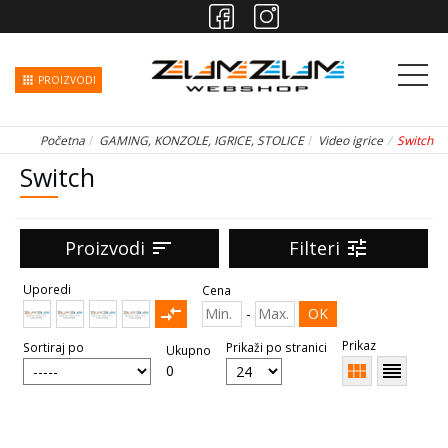
apps
PROIZVODI
Početna
GAMING, KONZOLE, IGRICE, STOLICE
Video igrice
Switch
Switch
Proizvodi
sort
Filteri
tune
Uporedi
Cena
compare_arrows
-
OK
Prikaz
Sortiraj po
Prikaži po stranici
Ukupno
view_module
reorder
0