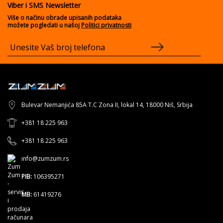
Viber i SMS Newsletter
Više o načinu obrade upisanih podataka
možete pogledati u našoj
Politici privatnosti
Bulevar Nemanjića 85A T.C Zona II, lokal 14, 18000 Niš, Srbija
+381 18 225 963
+381 18 225 963
info@zumzum.rs
PIB:
106395271
MB:
61419276