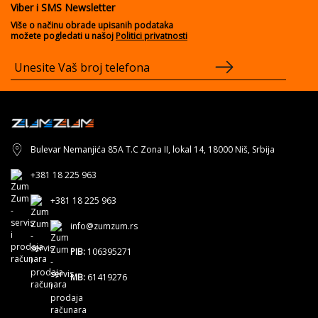
Viber i SMS Newsletter
Više o načinu obrade upisanih podataka
možete pogledati u našoj
Politici privatnosti
Bulevar Nemanjića 85A T.C Zona II, lokal 14, 18000 Niš, Srbija
+381 18 225 963
+381 18 225 963
info@zumzum.rs
PIB:
106395271
MB:
61419276