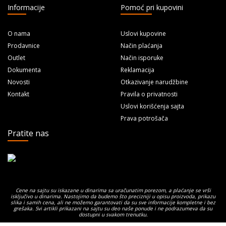
Informacije
Pomoć pri kupovini
O nama
Uslovi kupovine
Prodavnice
Način plaćanja
Outlet
Način isporuke
Dokumenta
Reklamacija
Novosti
Otkazivanje narudžbine
Kontakt
Pravila o privatnosti
Uslovi korišćenja sajta
Prava potrošača
Pratite nas
Cene na sajtu su iskazane u dinarima sa uračunatim porezom, a plaćanje se vrši
isključivo u dinarima. Nastojimo da budemo što precizniji u opisu proizvoda, prikazu
slika i samih cena, ali ne možemo garantovati da su sve informacije kompletne i bez
grešaka. Svi artikli prikazani na sajtu su deo naše ponude i ne podrazumeva da su
dostupni u svakom trenutku.