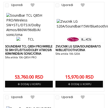
favorite
favorite
Uporedi
Uporedi
SOUNDBAR TCL Q85H PRO/WIRELE
ZVUCNIK LG S20A/SOUNDBAR/15
SS SW+STL/DTS:X/DOLBY ATMOS/8
W/BLUETOOTH/CRNA
60W/96DB/AI SONIC/CRNA
Šifra artikla 106-S20A
Šifra artikla 106-Q85H PRO
53,760.00
RSD
15,970.00
RSD
add
add
DODAJ U KORPU
DODAJ U KORPU
favorite
favorite
Uporedi
Uporedi