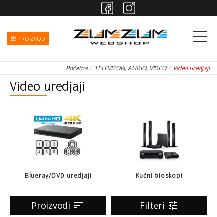
apps
PROIZVODI
Početna
TELEVIZORI, AUDIO, VIDEO
Video uredjaji
Video uredjaji
Blueray/DVD uredjaji
Kućni bioskopi
Proizvodi
sort
Filteri
tune