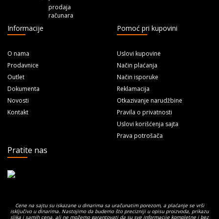
Informacije
Pomoć pri kupovini
O nama
Uslovi kupovine
Prodavnice
Način plaćanja
Outlet
Način isporuke
Dokumenta
Reklamacija
Novosti
Otkazivanje narudžbine
Kontakt
Pravila o privatnosti
Uslovi korišćenja sajta
Prava potrošača
Pratite nas
Cene na sajtu su iskazane u dinarima sa uračunatim porezom, a plaćanje se vrši
isključivo u dinarima. Nastojimo da budemo što precizniji u opisu proizvoda, prikazu
slika i samih cena, ali ne možemo garantovati da su sve informacije kompletne i bez