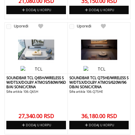
21,080.00
RSD
35,150.00
RSD
add
add
DODAJ U KORPU
DODAJ U KORPU
favorite
favorite
Uporedi
Uporedi
SOUNDBAR TCL Q65H/WIRELESS S
SOUNDBAR TCL Q75HE/WIRELESS S
W/DTS:X/DOLBY ATMOS/580W/96D
W/DTS:X/DOLBY ATMOS/620W/96
B/AI SONIC/CRNA
DB/AI SONIC/CRNA
Šifra artikla 106-Q65H
Šifra artikla 106-Q75HE
27,340.00
RSD
36,180.00
RSD
add
add
DODAJ U KORPU
DODAJ U KORPU