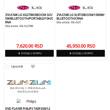
ZVUCNIK LG XG2TBK/XBOOM GO/
ZVUCNIK LG XL9T/XBOOM/1000W/
5W/BLUETOOTH/PORTABLE/10H/C
BLUETOOTH/CRNA
RNA
Šifra artikla 106-XL9T
Šifra artikla 106-XG2TBK
7,620.00
RSD
45,950.00
RSD
add
add
DODAJ U KORPU
DODAJ U KORPU
favorite
Uporedi
DVD PLAYER PHILIPS TAEP200/12