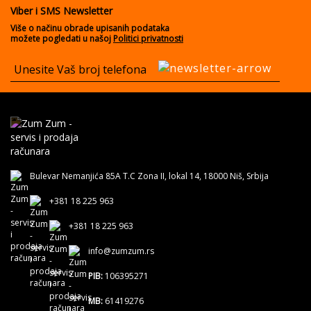
Viber i SMS Newsletter
Više o načinu obrade upisanih podataka
možete pogledati u našoj
Politici privatnosti
Bulevar Nemanjića 85A T.C Zona II, lokal 14, 18000 Niš, Srbija
+381 18 225 963
+381 18 225 963
info@zumzum.rs
PIB:
106395271
MB:
61419276