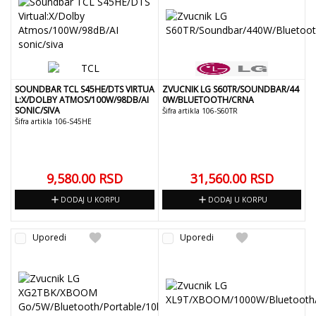
SOUNDBAR TCL S45HE/DTS VIRTUA
ZVUCNIK LG S60TR/SOUNDBAR/44
L:X/DOLBY ATMOS/100W/98DB/AI
0W/BLUETOOTH/CRNA
SONIC/SIVA
Šifra artikla 106-S60TR
Šifra artikla 106-S45HE
9,580.00
RSD
31,560.00
RSD
add
add
DODAJ U KORPU
DODAJ U KORPU
favorite
favorite
Uporedi
Uporedi