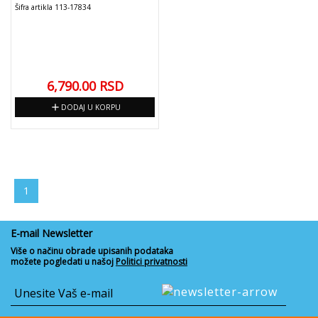
Šifra artikla 113-17834
6,790.00
RSD
add
DODAJ U KORPU
1
E-mail Newsletter
Više o načinu obrade upisanih podataka
možete pogledati u našoj
Politici privatnosti