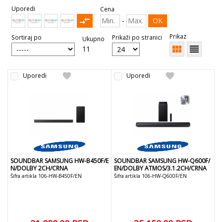
Uporedi
Cena
compare_arrows
-
OK
Prikaz
Sortiraj po
Prikaži po stranici
Ukupno
view_module
reorder
11
favorite
favorite
Uporedi
Uporedi
SOUNDBAR SAMSUNG HW-B450F/E
SOUNDBAR SAMSUNG HW-Q600F/
N/DOLBY 2CH/CRNA
EN/DOLBY ATMOS/3.1.2CH/CRNA
Šifra artikla 106-HW-B450F/EN
Šifra artikla 106-HW-Q600F/EN