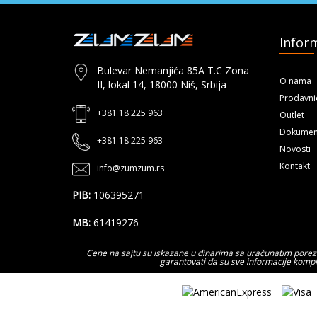
Inform
Bulevar Nemanjića 85A T.C Zona
O nama
II, lokal 14, 18000 Niš, Srbija
Prodavni
+381 18 225 963
Outlet
Dokumen
+381 18 225 963
Novosti
Kontakt
info@zumzum.rs
PIB:
106395271
MB:
61419276
Cene na sajtu su iskazane u dinarima sa uračunatim porezom
garantovati da su sve informacije kompl