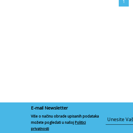
1
E-mail Newsletter
Više o načinu obrade upisanih podataka
možete pogledati u našoj
Politici
privatnosti