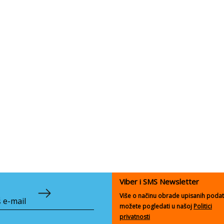
Viber i SMS Newsletter
Više o načinu obrade upisanih poda
možete pogledati u našoj
Politici
privatnosti