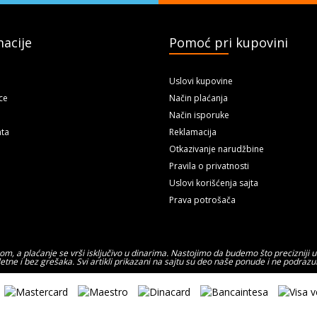
acije
Pomoć pri kupovini
Uslovi kupovine
ce
Način plaćanja
Način isporuke
ta
Reklamacija
Otkazivanje narudžbine
Pravila o privatnosti
Uslovi korišćenja sajta
Prava potrošača
, a plaćanje se vrši isključivo u dinarima. Nastojimo da budemo što precizniji u
etne i bez grešaka. Svi artikli prikazani na sajtu su deo naše ponude i ne podra