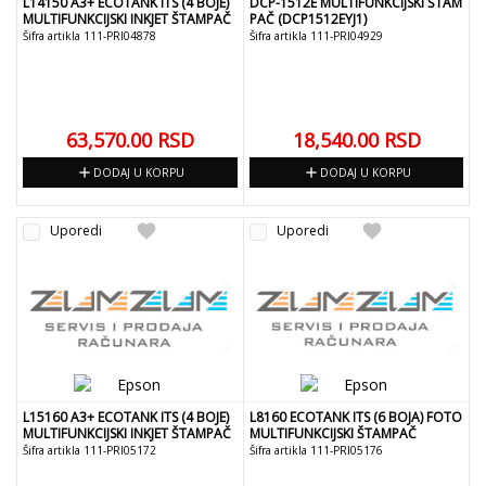
L14150 A3+ ECOTANK ITS (4 BOJE)
DCP-1512E MULTIFUNKCIJSKI ŠTAM
MULTIFUNKCIJSKI INKJET ŠTAMPAČ
PAČ (DCP1512EYJ1)
Šifra artikla 111-PRI04878
Šifra artikla 111-PRI04929
63,570.00
RSD
18,540.00
RSD
add
add
DODAJ U KORPU
DODAJ U KORPU
favorite
favorite
Uporedi
Uporedi
L15160 A3+ ECOTANK ITS (4 BOJE)
L8160 ECOTANK ITS (6 BOJA) FOTO
MULTIFUNKCIJSKI INKJET ŠTAMPAČ
MULTIFUNKCIJSKI ŠTAMPAČ
Šifra artikla 111-PRI05172
Šifra artikla 111-PRI05176