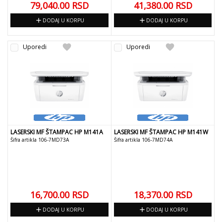
79,040.00
RSD
41,380.00
RSD
add
add
DODAJ U KORPU
DODAJ U KORPU
favorite
favorite
Uporedi
Uporedi
LASERSKI MF ŠTAMPAC HP M141A
LASERSKI MF ŠTAMPAC HP M141W
Šifra artikla 106-7MD73A
Šifra artikla 106-7MD74A
16,700.00
RSD
18,370.00
RSD
add
add
DODAJ U KORPU
DODAJ U KORPU