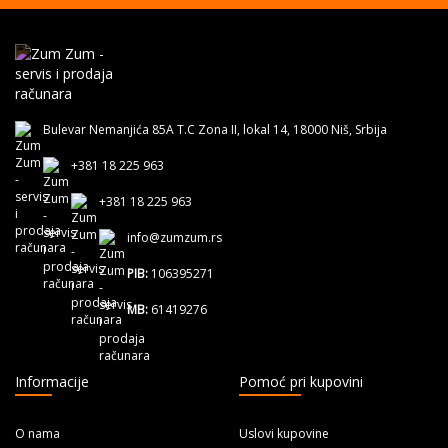
Bulevar Nemanjića 85A T.C Zona II, lokal 14, 18000 Niš, Srbija
+381 18 225 963
+381 18 225 963
info@zumzum.rs
PIB:
106395271
MB:
61419276
Informacije
Pomoć pri kupovini
O nama
Uslovi kupovine