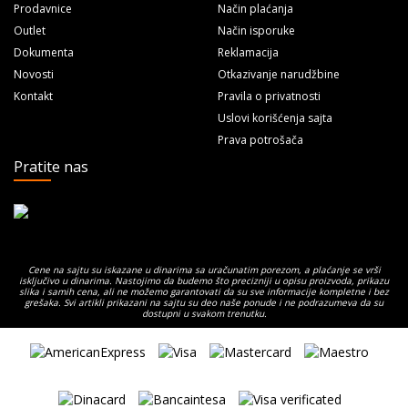
Prodavnice
Način plaćanja
Outlet
Način isporuke
Dokumenta
Reklamacija
Novosti
Otkazivanje narudžbine
Kontakt
Pravila o privatnosti
Uslovi korišćenja sajta
Prava potrošača
Pratite nas
Cene na sajtu su iskazane u dinarima sa uračunatim porezom, a plaćanje se vrši
isključivo u dinarima. Nastojimo da budemo što precizniji u opisu proizvoda, prikazu
slika i samih cena, ali ne možemo garantovati da su sve informacije kompletne i bez
grešaka. Svi artikli prikazani na sajtu su deo naše ponude i ne podrazumeva da su
dostupni u svakom trenutku.