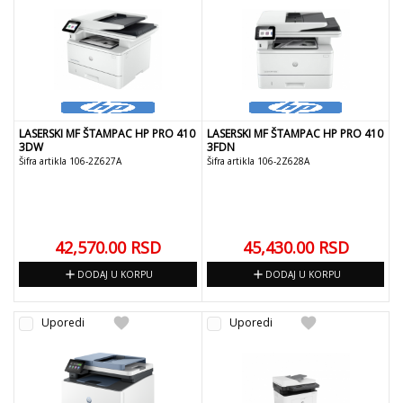
LASERSKI MF ŠTAMPAC HP PRO 410
LASERSKI MF ŠTAMPAC HP PRO 410
3DW
3FDN
Šifra artikla 106-2Z627A
Šifra artikla 106-2Z628A
42,570.00
RSD
45,430.00
RSD
add
add
DODAJ U KORPU
DODAJ U KORPU
favorite
favorite
Uporedi
Uporedi