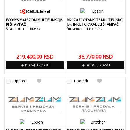
ECOSYS M4132IDN MULTIFUNKCIJS
M2170 ECOTANK ITS MULTIFUNKCI
KI ŠTAMPAČ
JSKI INKJET CRNO-BELI ŠTAMPAČ
Šifra artikla 111-PRI03831
Šifra artikla 111-PRI04742
219,400.00
RSD
36,770.00
RSD
add
add
DODAJ U KORPU
DODAJ U KORPU
favorite
favorite
Uporedi
Uporedi