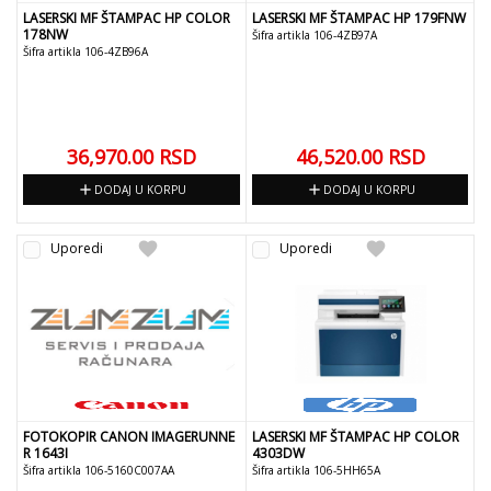
LASERSKI MF ŠTAMPAC HP COLOR
LASERSKI MF ŠTAMPAC HP 179FNW
178NW
Šifra artikla 106-4ZB97A
Šifra artikla 106-4ZB96A
36,970.00
RSD
46,520.00
RSD
add
add
DODAJ U KORPU
DODAJ U KORPU
favorite
favorite
Uporedi
Uporedi
FOTOKOPIR CANON IMAGERUNNE
LASERSKI MF ŠTAMPAC HP COLOR
R 1643I
4303DW
Šifra artikla 106-5160C007AA
Šifra artikla 106-5HH65A