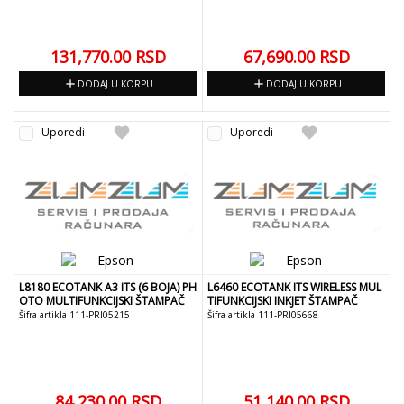
131,770.00
RSD
67,690.00
RSD
add
add
DODAJ U KORPU
DODAJ U KORPU
favorite
favorite
Uporedi
Uporedi
L8180 ECOTANK A3 ITS (6 BOJA) PH
L6460 ECOTANK ITS WIRELESS MUL
OTO MULTIFUNKCIJSKI ŠTAMPAČ
TIFUNKCIJSKI INKJET ŠTAMPAČ
Šifra artikla 111-PRI05215
Šifra artikla 111-PRI05668
84,230.00
RSD
51,140.00
RSD