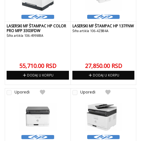
LASERSKI MF ŠTAMPAC HP COLOR
LASERSKI MF ŠTAMPAC HP 137FNW
PRO MFP 3303FDW
Šifra artikla 106-4ZB84A
Šifra artikla 106-499M8A
55,710.00
RSD
27,850.00
RSD
add
add
DODAJ U KORPU
DODAJ U KORPU
favorite
favorite
Uporedi
Uporedi