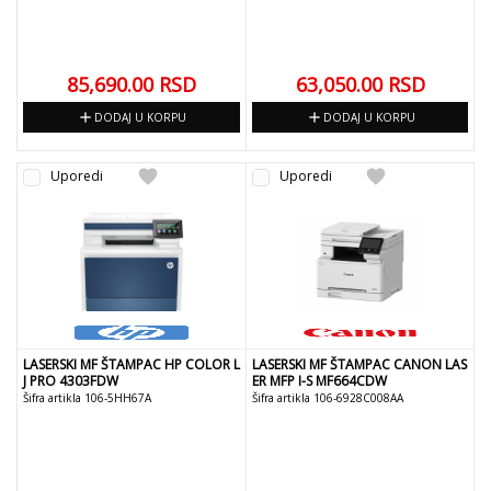
85,690.00
RSD
63,050.00
RSD
add
add
DODAJ U KORPU
DODAJ U KORPU
favorite
favorite
Uporedi
Uporedi
LASERSKI MF ŠTAMPAC HP COLOR L
LASERSKI MF ŠTAMPAC CANON LAS
J PRO 4303FDW
ER MFP I-S MF664CDW
Šifra artikla 106-5HH67A
Šifra artikla 106-6928C008AA