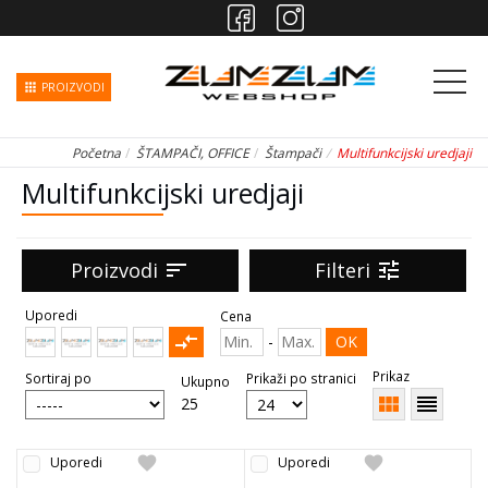
apps
PROIZVODI
Početna
ŠTAMPAČI, OFFICE
Štampači
Multifunkcijski uredjaji
Multifunkcijski uredjaji
Proizvodi
sort
Filteri
tune
Uporedi
Cena
compare_arrows
-
OK
Prikaz
Sortiraj po
Prikaži po stranici
Ukupno
view_module
reorder
25
favorite
favorite
Uporedi
Uporedi