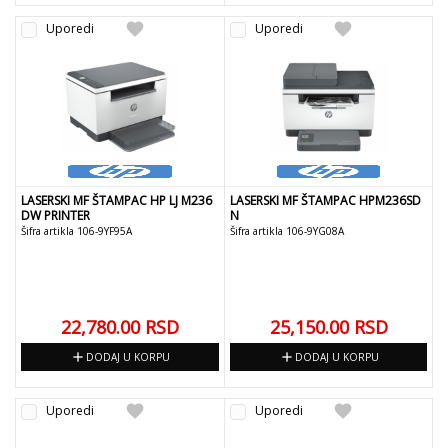
favorite
favorite
Uporedi
Uporedi
LASERSKI MF ŠTAMPAC HP LJ M236
LASERSKI MF ŠTAMPAC HPM236SD
DW PRINTER
N
Šifra artikla 106-9YF95A
Šifra artikla 106-9YG08A
22,780.00
RSD
25,150.00
RSD
add
add
DODAJ U KORPU
DODAJ U KORPU
favorite
favorite
Uporedi
Uporedi