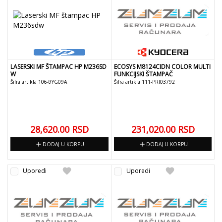
LASERSKI MF ŠTAMPAC HP M236SD
ECOSYS M8124CIDN COLOR MULTI
W
FUNKCIJSKI ŠTAMPAČ
Šifra artikla 106-9YG09A
Šifra artikla 111-PRI03792
28,620.00
RSD
231,020.00
RSD
add
add
DODAJ U KORPU
DODAJ U KORPU
favorite
favorite
Uporedi
Uporedi