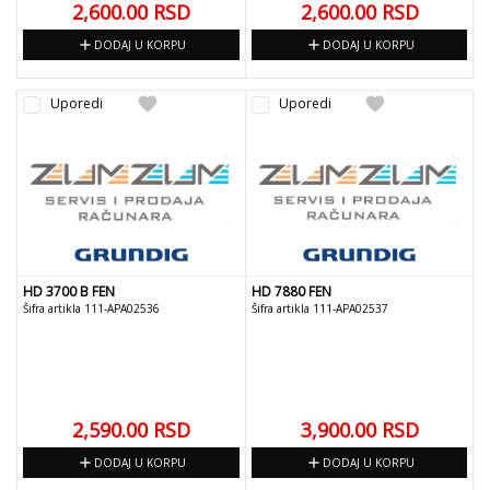
2,600.00
RSD
2,600.00
RSD
add
add
DODAJ U KORPU
DODAJ U KORPU
favorite
favorite
Uporedi
Uporedi
HD 3700 B FEN
HD 7880 FEN
Šifra artikla 111-APA02536
Šifra artikla 111-APA02537
2,590.00
RSD
3,900.00
RSD
add
add
DODAJ U KORPU
DODAJ U KORPU