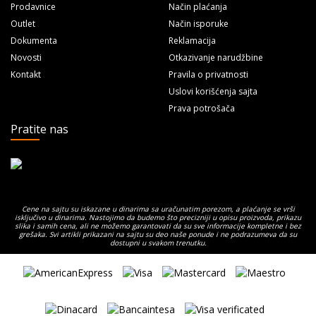
Prodavnice
Način plaćanja
Outlet
Način isporuke
Dokumenta
Reklamacija
Novosti
Otkazivanje narudžbine
Kontakt
Pravila o privatnosti
Uslovi korišćenja sajta
Prava potrošača
Pratite nas
Cene na sajtu su iskazane u dinarima sa uračunatim porezom, a plaćanje se vrši
isključivo u dinarima. Nastojimo da budemo što precizniji u opisu proizvoda, prikazu
slika i samih cena, ali ne možemo garantovati da su sve informacije kompletne i bez
grešaka. Svi artikli prikazani na sajtu su deo naše ponude i ne podrazumeva da su
dostupni u svakom trenutku.