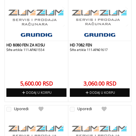
HD 8080 FEN ZA KOSU
HD 7082 FEN
Šifra artikla 111-APA01554
Šifra artikla 111-APA01617
5,600.00
RSD
3,060.00
RSD
add
add
DODAJ U KORPU
DODAJ U KORPU
favorite
favorite
Uporedi
Uporedi