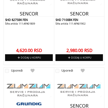
SENCOR
SENCOR
SHD 8275BK FEN
SHD 7100BK FEN
Šifra artikla 111-APA01809
Šifra artikla 111-APA01902
4,620.00
RSD
2,980.00
RSD
add
add
DODAJ U KORPU
DODAJ U KORPU
favorite
favorite
Uporedi
Uporedi
SENCOR