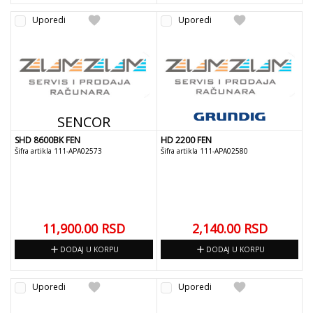
favorite
favorite
Uporedi
Uporedi
SENCOR
SHD 8600BK FEN
HD 2200 FEN
Šifra artikla 111-APA02573
Šifra artikla 111-APA02580
11,900.00
RSD
2,140.00
RSD
add
add
DODAJ U KORPU
DODAJ U KORPU
favorite
favorite
Uporedi
Uporedi