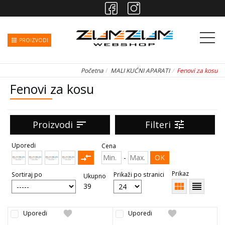
apps
PROIZVODI
Početna
MALI KUĆNI APARATI
Fenovi za kosu
Fenovi za kosu
Proizvodi
sort
Filteri
tune
Uporedi
Cena
compare_arrows
-
OK
Prikaz
Sortiraj po
Prikaži po stranici
Ukupno
view_module
reorder
39
favorite
favorite
Uporedi
Uporedi