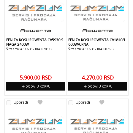
FEN ZA KOSU ROWENTA CV5930 S
FEN ZA KOSU ROWENTA CV1810/1
NAGA 2400W
600W/CRNA
Šifra artikla 113-3121040078112
Šifra artikla 113-3121040087602
5,900.00
RSD
4,270.00
RSD
add
add
DODAJ U KORPU
DODAJ U KORPU
favorite
favorite
Uporedi
Uporedi