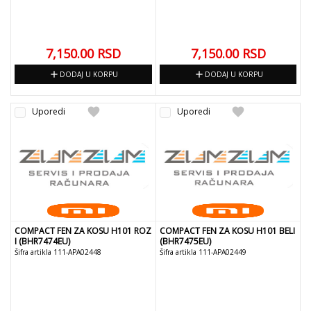
7,150.00
RSD
7,150.00
RSD
add
add
DODAJ U KORPU
DODAJ U KORPU
favorite
favorite
Uporedi
Uporedi
COMPACT FEN ZA KOSU H101 ROZ
COMPACT FEN ZA KOSU H101 BELI
I (BHR7474EU)
(BHR7475EU)
Šifra artikla 111-APA02448
Šifra artikla 111-APA02449