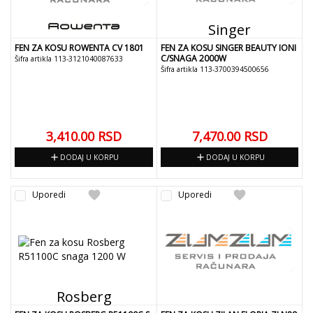
Singer
FEN ZA KOSU ROWENTA CV 1801
FEN ZA KOSU SINGER BEAUTY IONI
C/SNAGA 2000W
Šifra artikla 113-3121040087633
Šifra artikla 113-3700394500656
3,410.00
RSD
7,470.00
RSD
add
add
DODAJ U KORPU
DODAJ U KORPU
favorite
favorite
Uporedi
Uporedi
Rosberg