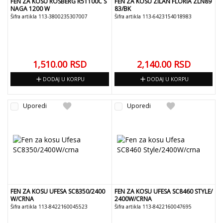
FEN ZA KOSU ROSBERG R51100C S
FEN ZA KOSU ZILAN FLORIA ZLN89
NAGA 1200 W
83/BK
Šifra artikla 113-3800235307007
Šifra artikla 113-6423154018983
1,510.00
RSD
2,140.00
RSD
add
add
DODAJ U KORPU
DODAJ U KORPU
favorite
favorite
Uporedi
Uporedi
FEN ZA KOSU UFESA SC8350/2400
FEN ZA KOSU UFESA SC8460 STYLE/
W/CRNA
2400W/CRNA
Šifra artikla 113-8422160045523
Šifra artikla 113-8422160047695