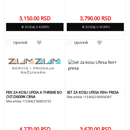
3,150.00
RSD
3,790.00
RSD
add
add
DODAJ U KORPU
DODAJ U KORPU
favorite
favorite
Uporedi
Uporedi
FEN ZA KOSU UFESA X-THREME BO
SET ZA KOSU UFESA FEN+ PRESA
OST/2600W CRNA
Šifra artikla 113-8422160056307
Šifra artikla 113-8422160053733
4,270.00
RSD
3,670.00
RSD