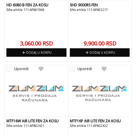
HD 6080 B FEN ZA KOSU
SHD 9000RS FEN
Šifra artikla 111-APA01968
Šifra artikla 111-APA02217
3,060.00
RSD
9,900.00
RSD
add
add
DODAJ U KORPU
DODAJ U KORPU
favorite
favorite
Uporedi
Uporedi
MTF16W AIR LITE FEN ZA KOSU
MTF16P AIR LITE FEN ZA KOSU
Šifra artikla 111-APA02421
Šifra artikla 111-APA02422