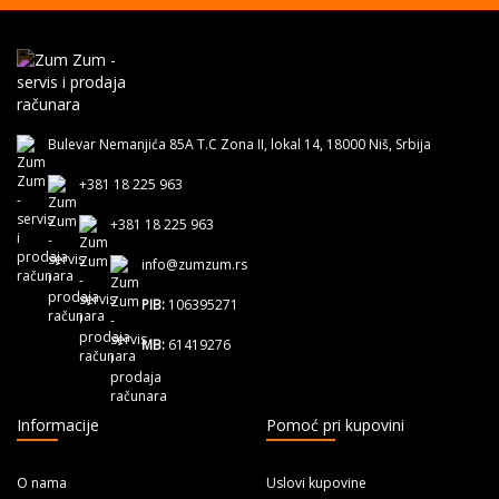
Bulevar Nemanjića 85A T.C Zona II, lokal 14, 18000 Niš, Srbija
+381 18 225 963
+381 18 225 963
info@zumzum.rs
PIB:
106395271
MB:
61419276
Informacije
Pomoć pri kupovini
O nama
Uslovi kupovine