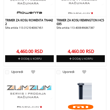
TRIMER ZA KOSU ROWENTA TN442
TRIMER ZA KOSU REMINGTON HC5
2
035
Šifra artikla 113-3121040067451
Šifra artikla 113-4008496867387
4,460.00
RSD
4,460.00
RSD
add
add
DODAJ U KORPU
DODAJ U KORPU
favorite
favorite
Uporedi
Uporedi