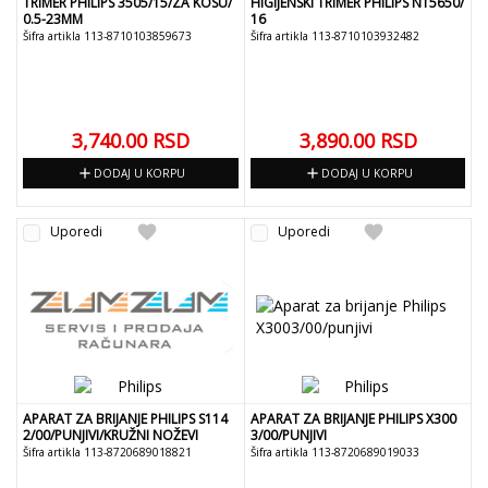
TRIMER PHILIPS 3505/15/ZA KOSU/
HIGIJENSKI TRIMER PHILIPS NT5650/
0.5-23MM
16
Šifra artikla 113-8710103859673
Šifra artikla 113-8710103932482
3,740.00
RSD
3,890.00
RSD
add
add
DODAJ U KORPU
DODAJ U KORPU
favorite
favorite
Uporedi
Uporedi
APARAT ZA BRIJANJE PHILIPS S114
APARAT ZA BRIJANJE PHILIPS X300
2/00/PUNJIVI/KRUŽNI NOŽEVI
3/00/PUNJIVI
Šifra artikla 113-8720689018821
Šifra artikla 113-8720689019033