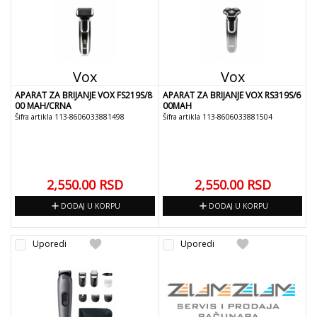
Vox
Vox
APARAT ZA BRIJANJE VOX FS219S/8
APARAT ZA BRIJANJE VOX RS319S/6
00 MAH/CRNA
00MAH
Šifra artikla 113-8606033881498
Šifra artikla 113-8606033881504
2,550.00
RSD
2,550.00
RSD
add
add
DODAJ U KORPU
DODAJ U KORPU
favorite
favorite
Uporedi
Uporedi