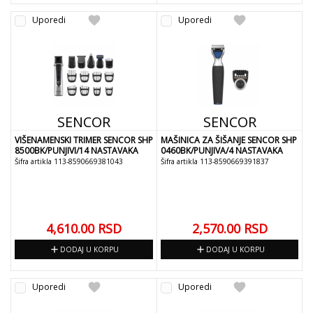
favorite
favorite
Uporedi
Uporedi
SENCOR
SENCOR
VIŠENAMENSKI TRIMER SENCOR SHP
MAŠINICA ZA ŠIŠANJE SENCOR SHP
8500BK/PUNJIVI/14 NASTAVAKA
0460BK/PUNJIVA/4 NASTAVAKA
Šifra artikla 113-8590669381043
Šifra artikla 113-8590669391837
4,610.00
RSD
2,570.00
RSD
add
add
DODAJ U KORPU
DODAJ U KORPU
favorite
favorite
Uporedi
Uporedi