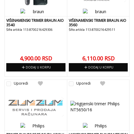
VIŠENAMENSKI TRIMER BRAUN AIO
VIŠENAMENSKI TRIMER BRAUN AIO
3540
3560
Šifra artikla 113-8700216429306
Šifra artikla 113-8700216429511
4,900.00
RSD
6,110.00
RSD
add
add
DODAJ U KORPU
DODAJ U KORPU
favorite
favorite
Uporedi
Uporedi