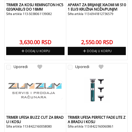
TRIMER ZA KOSU REMINGTON HC5
APARAT ZA BRIJANJE XIAOMI MI S10
020/KABL/3 DO 18MM
1 EU/3 KRUŽNA NOŽA/PUNJIVI
Šifra artikla 113-5038061139082
Šifra artikla 113-6941812736579
3,630.00
RSD
2,550.00
RSD
add
add
DODAJ U KORPU
DODAJ U KORPU
favorite
favorite
Uporedi
Uporedi
TRIMER UFESA BUZZ CUT ZA BRAD
TRIMER UFESA PERFECT FADE LITE Z
U I KOSU
A BRADU I KOSU
Šifra artikla 113-8422160058080
Šifra artikla 113-8422160060861