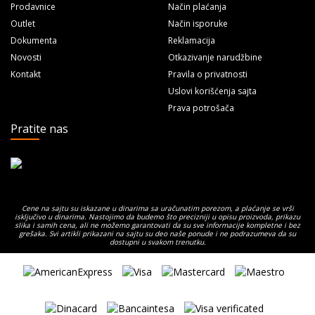
Prodavnice
Način plaćanja
Outlet
Način isporuke
Dokumenta
Reklamacija
Novosti
Otkazivanje narudžbine
Kontakt
Pravila o privatnosti
Uslovi korišćenja sajta
Prava potrošača
Pratite nas
Cene na sajtu su iskazane u dinarima sa uračunatim porezom, a plaćanje se vrši
isključivo u dinarima. Nastojimo da budemo što precizniji u opisu proizvoda, prikazu
slika i samih cena, ali ne možemo garantovati da su sve informacije kompletne i bez
grešaka. Svi artikli prikazani na sajtu su deo naše ponude i ne podrazumeva da su
dostupni u svakom trenutku.