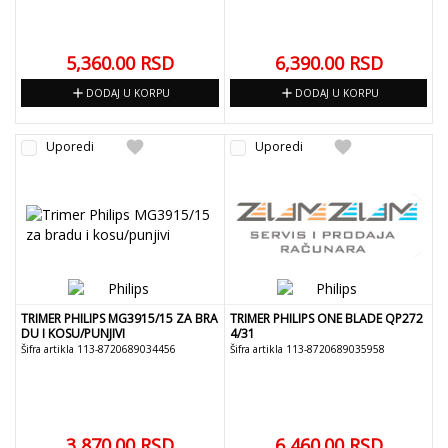
5,360.00
RSD
6,390.00
RSD
add
add
DODAJ U KORPU
DODAJ U KORPU
favorite
favorite
Uporedi
Uporedi
TRIMER PHILIPS MG3915/15 ZA BRA
TRIMER PHILIPS ONE BLADE QP272
DU I KOSU/PUNJIVI
4/31
Šifra artikla 113-8720689034456
Šifra artikla 113-8720689035958
3,870.00
RSD
6,460.00
RSD