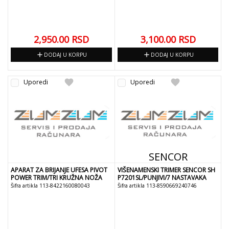
2,950.00
RSD
3,100.00
RSD
add
add
DODAJ U KORPU
DODAJ U KORPU
favorite
favorite
Uporedi
Uporedi
SENCOR
APARAT ZA BRIJANJE UFESA PIVOT
VIŠENAMENSKI TRIMER SENCOR SH
POWER TRIM/TRI KRUŽNA NOŽA
P7201SL/PUNJIVI/7 NASTAVAKA
Šifra artikla 113-8422160080043
Šifra artikla 113-8590669240746