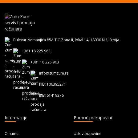
Bulevar Nemanjića 85A T.C Zona II, lokal 14, 18000 Niš, Srbija
+381 18 225 963
+381 18 225 963
info@zumzum.rs
PIB:
106395271
MB:
61419276
Informacije
Pomoć pri kupovini
O nama
Uslovi kupovine