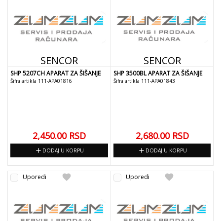
SENCOR
SENCOR
SHP 5207CH APARAT ZA ŠIŠANJE
SHP 3500BL APARAT ZA ŠIŠANJE
Šifra artikla 111-APA01816
Šifra artikla 111-APA01843
2,450.00
RSD
2,680.00
RSD
add
add
DODAJ U KORPU
DODAJ U KORPU
favorite
favorite
Uporedi
Uporedi