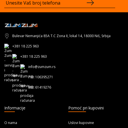
Bulevar Nemanjića 85A T.C Zona II, lokal 14, 18000 Niš, Srbija
+381 18 225 963
+381 18 225 963
info@zumzum.rs
PIB:
106395271
MB:
61419276
Informacije
Pomoć pri kupovini
O nama
Uslovi kupovine