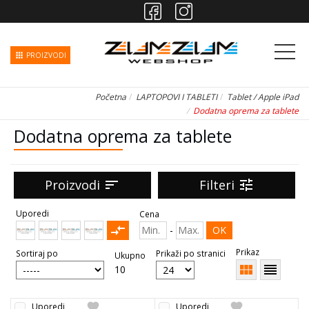
apps
PROIZVODI
Početna
LAPTOPOVI I TABLETI
Tablet / Apple iPad
Dodatna oprema za tablete
Dodatna oprema za tablete
Proizvodi
sort
Filteri
tune
Uporedi
Cena
compare_arrows
-
OK
Prikaz
Sortiraj po
Prikaži po stranici
Ukupno
view_module
reorder
10
favorite
favorite
Uporedi
Uporedi