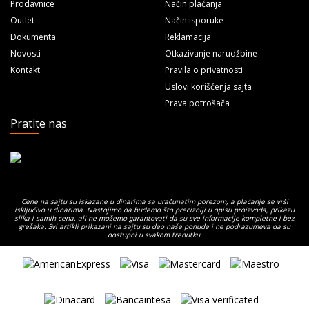
Prodavnice
Način plaćanja
Outlet
Način isporuke
Dokumenta
Reklamacija
Novosti
Otkazivanje narudžbine
Kontakt
Pravila o privatnosti
Uslovi korišćenja sajta
Prava potrošača
Pratite nas
Cene na sajtu su iskazane u dinarima sa uračunatim porezom, a plaćanje se vrši
isključivo u dinarima. Nastojimo da budemo što precizniji u opisu proizvoda, prikazu
slika i samih cena, ali ne možemo garantovati da su sve informacije kompletne i bez
grešaka. Svi artikli prikazani na sajtu su deo naše ponude i ne podrazumeva da su
dostupni u svakom trenutku.