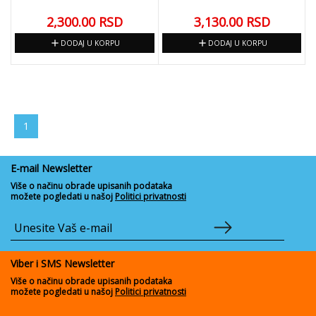
2,300.00
RSD
3,130.00
RSD
add
add
DODAJ U KORPU
DODAJ U KORPU
1
E-mail Newsletter
Više o načinu obrade upisanih podataka
možete pogledati u našoj
Politici privatnosti
Viber i SMS Newsletter
Više o načinu obrade upisanih podataka
možete pogledati u našoj
Politici privatnosti