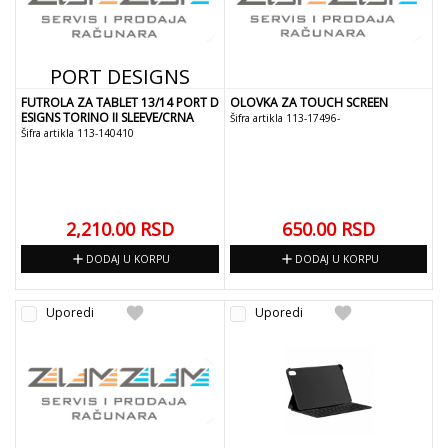
PORT DESIGNS
FUTROLA ZA TABLET 13/14 PORT D
OLOVKA ZA TOUCH SCREEN
ESIGNS TORINO II SLEEVE/CRNA
Šifra artikla 113-17496-
Šifra artikla 113-140410
2,210.00
RSD
650.00
RSD
add
add
DODAJ U KORPU
DODAJ U KORPU
favorite
favorite
Uporedi
Uporedi