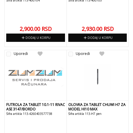
Šifra artikla 113-400704
Šifra artikla 113-400705
2,900.00
RSD
2,930.00
RSD
add
add
DODAJ U KORPU
DODAJ U KORPU
favorite
favorite
Uporedi
Uporedi
FUTROLA ZA TABLET 10.1-11 RIVAC
OLOVKA ZA TABLET CHUWI H7 ZA
ASE 3147/BORDO
MODEL HI10 MAX
Šifra artikla 113-4260403577738
Šifra artikla 113-H7 pen