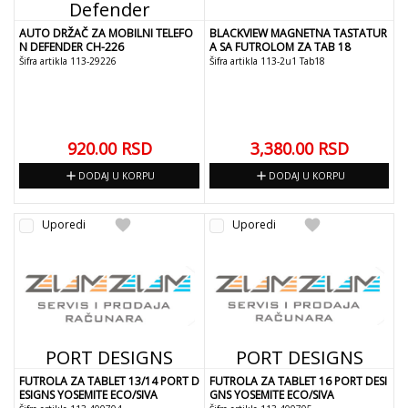
Defender
AUTO DRŽAČ ZA MOBILNI TELEFO
BLACKVIEW MAGNETNA TASTATUR
N DEFENDER CH-226
A SA FUTROLOM ZA TAB 18
Šifra artikla 113-29226
Šifra artikla 113-2u1 Tab18
920.00
RSD
3,380.00
RSD
add
add
DODAJ U KORPU
DODAJ U KORPU
favorite
favorite
Uporedi
Uporedi
PORT DESIGNS
PORT DESIGNS
FUTROLA ZA TABLET 13/14 PORT D
FUTROLA ZA TABLET 16 PORT DESI
ESIGNS YOSEMITE ECO/SIVA
GNS YOSEMITE ECO/SIVA