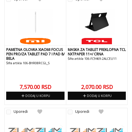
PAMETNA OLOVKA XIAOMI FOCUS
MASKA ZA TABLET PREKLOPNA TCL
PEN PRO/ZA TABLET PAD 7 I PAD 8/
NXTPAPER 11+/ CRNA
BELA
Šifra artikla 106-FC9469-2ALCEU11
Šifra artikla 106-BHR08RCGL_S
7,570.00
RSD
2,070.00
RSD
add
add
DODAJ U KORPU
DODAJ U KORPU
favorite
favorite
Uporedi
Uporedi