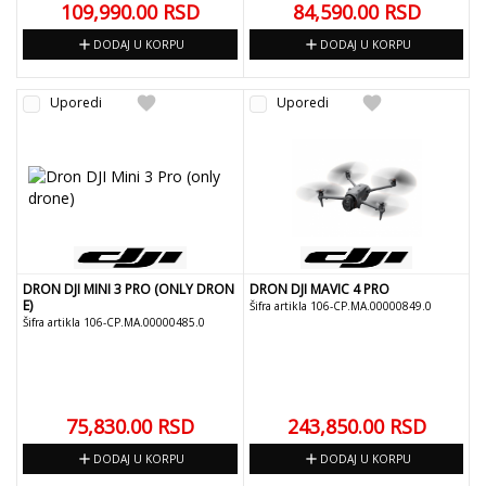
109,990.00
RSD
84,590.00
RSD
add
add
DODAJ U KORPU
DODAJ U KORPU
favorite
favorite
Uporedi
Uporedi
DRON DJI MINI 3 PRO (ONLY DRON
DRON DJI MAVIC 4 PRO
E)
Šifra artikla 106-CP.MA.00000849.0
Šifra artikla 106-CP.MA.00000485.0
75,830.00
RSD
243,850.00
RSD
add
add
DODAJ U KORPU
DODAJ U KORPU