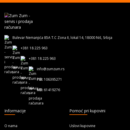
Bulevar Nemanjića 85A T.C Zona II, lokal 14, 18000 Niš, Srbija
+381 18 225 963
+381 18 225 963
info@zumzum.rs
PIB:
106395271
MB:
61419276
Informacije
Pomoć pri kupovini
O nama
Uslovi kupovine