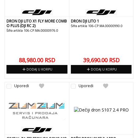
DRON DJI LITO X1 FLY MORE COMB
DRON DJI LITO 1
O PLUS (DJI RC 2)
Šifra artikla 106-CP.MA.00000990.0
Šifra artikla 106-CP.MA.00000976.0
88,980.00
RSD
39,690.00
RSD
add
add
DODAJ U KORPU
DODAJ U KORPU
favorite
favorite
Uporedi
Uporedi