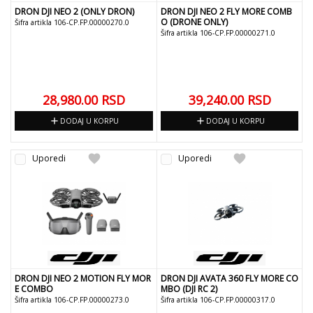
DRON DJI NEO 2 (ONLY DRON)
DRON DJI NEO 2 FLY MORE COMB
O (DRONE ONLY)
Šifra artikla 106-CP.FP.00000270.0
Šifra artikla 106-CP.FP.00000271.0
28,980.00
RSD
39,240.00
RSD
add
add
DODAJ U KORPU
DODAJ U KORPU
favorite
favorite
Uporedi
Uporedi
DRON DJI NEO 2 MOTION FLY MOR
DRON DJI AVATA 360 FLY MORE CO
E COMBO
MBO (DJI RC 2)
Šifra artikla 106-CP.FP.00000273.0
Šifra artikla 106-CP.FP.00000317.0