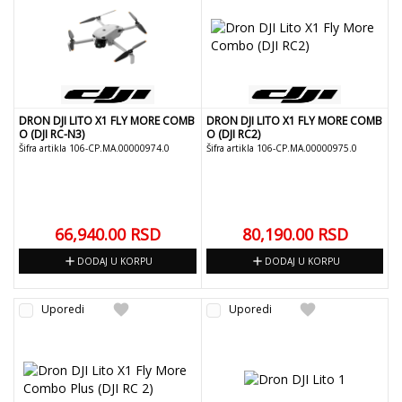
DRON DJI LITO X1 FLY MORE COMB
DRON DJI LITO X1 FLY MORE COMB
O (DJI RC-N3)
O (DJI RC2)
Šifra artikla 106-CP.MA.00000974.0
Šifra artikla 106-CP.MA.00000975.0
66,940.00
RSD
80,190.00
RSD
add
add
DODAJ U KORPU
DODAJ U KORPU
favorite
favorite
Uporedi
Uporedi