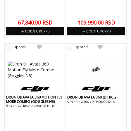
67,840.00
RSD
109,990.00
RSD
add
add
DODAJ U KORPU
DODAJ U KORPU
favorite
favorite
Uporedi
Uporedi
DRON DJI AVATA 360 MOTION FLY
DRON DJI AVATA 360 (DJI RC 2)
MORE COMBO (GOGGLES N3)
Šifra artikla 106-CP.FP.00000320.0
Šifra artikla 106-CP.FP.00000318.0