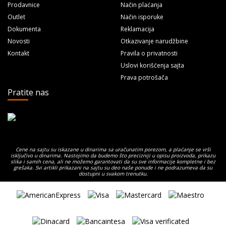
Prodavnice
Način plaćanja
Outlet
Način isporuke
Dokumenta
Reklamacija
Novosti
Otkazivanje narudžbine
Kontakt
Pravila o privatnosti
Uslovi korišćenja sajta
Prava potrošača
Pratite nas
Cene na sajtu su iskazane u dinarima sa uračunatim porezom, a plaćanje se vrši
isključivo u dinarima. Nastojimo da budemo što precizniji u opisu proizvoda, prikazu
slika i samih cena, ali ne možemo garantovati da su sve informacije kompletne i bez
grešaka. Svi artikli prikazani na sajtu su deo naše ponude i ne podrazumeva da su
dostupni u svakom trenutku.