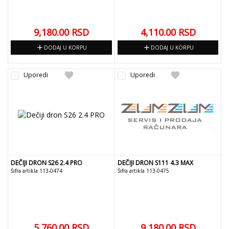
9,180.00
RSD
4,110.00
RSD
add
add
DODAJ U KORPU
DODAJ U KORPU
favorite
favorite
Uporedi
Uporedi
DEČIJI DRON S26 2.4 PRO
DEČIJI DRON S111 4.3 MAX
Šifra artikla 113-0474
Šifra artikla 113-0475
5,760.00
RSD
9,180.00
RSD