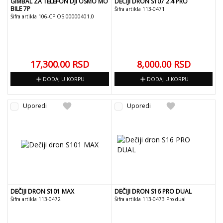
GIMBAL ZA TELEFON DJI OSMO MO
DEČIJI DRON S107 2.4 PRO
BILE 7P
Šifra artikla 113-0471
Šifra artikla 106-CP.OS.00000401.0
17,300.00
RSD
8,000.00
RSD
add
add
DODAJ U KORPU
DODAJ U KORPU
favorite
favorite
Uporedi
Uporedi
DEČIJI DRON S101 MAX
DEČIJI DRON S16 PRO DUAL
Šifra artikla 113-0472
Šifra artikla 113-0473 Pro dual