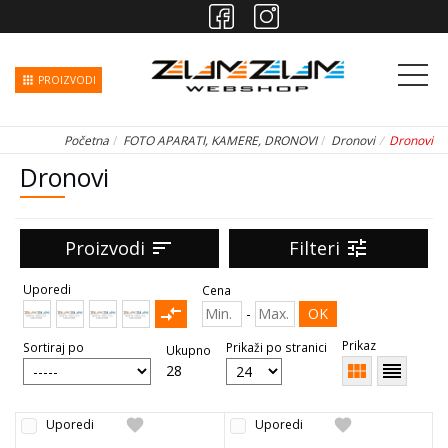
apps
PROIZVODI
Početna
FOTO APARATI, KAMERE, DRONOVI
Dronovi
Dronovi
Dronovi
Proizvodi
sort
Filteri
tune
Uporedi
Cena
compare_arrows
-
OK
Prikaz
Sortiraj po
Prikaži po stranici
Ukupno
view_module
reorder
28
favorite
favorite
Uporedi
Uporedi