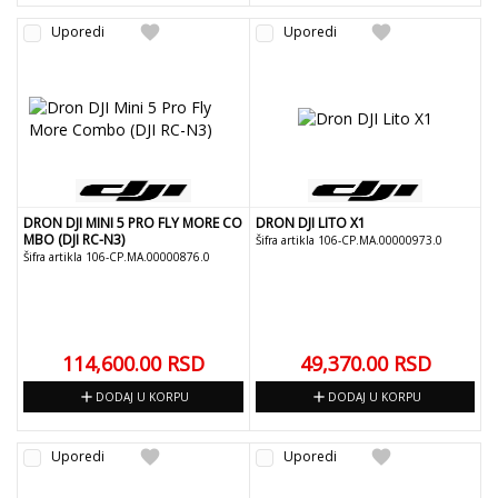
favorite
favorite
Uporedi
Uporedi
DRON DJI MINI 5 PRO FLY MORE CO
DRON DJI LITO X1
MBO (DJI RC-N3)
Šifra artikla 106-CP.MA.00000973.0
Šifra artikla 106-CP.MA.00000876.0
114,600.00
RSD
49,370.00
RSD
add
add
DODAJ U KORPU
DODAJ U KORPU
favorite
favorite
Uporedi
Uporedi