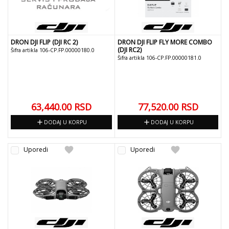
DRON DJI FLIP (DJI RC 2)
DRON DJI FLIP FLY MORE COMBO
(DJI RC2)
Šifra artikla 106-CP.FP.00000180.0
Šifra artikla 106-CP.FP.00000181.0
63,440.00
RSD
77,520.00
RSD
add
add
DODAJ U KORPU
DODAJ U KORPU
favorite
favorite
Uporedi
Uporedi