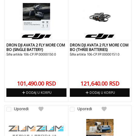
DRON DJI AVATA 2 FLY MORE COM
DRON DJI AVATA 2 FLY MORE COM
BO (SINGLE BATTERY)
BO (THREE BATTERIES)
Šifra artikla 106-CP.FP.00000150.0
Šifra artikla 106-CP.FP.00000151.0
101,490.00
RSD
121,640.00
RSD
add
add
DODAJ U KORPU
DODAJ U KORPU
favorite
favorite
Uporedi
Uporedi